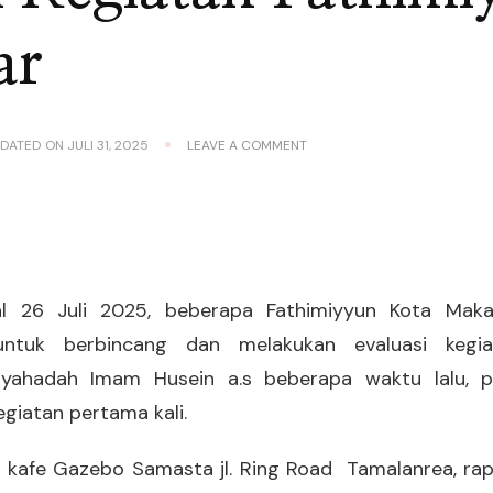
ar
ON
PDATED ON
JULI 31, 2025
LEAVE A COMMENT
EVALUASI
KEGIATAN
FATHIMIYYAH
MAKASSAR
l 26 Juli 2025, beberapa Fathimiyyun Kota Maka
ntuk berbincang dan melakukan evaluasi kegia
syahadah Imam Husein a.s beberapa waktu lalu, p
giatan pertama kali.
 kafe Gazebo Samasta jl. Ring Road Tamalanrea, rapat