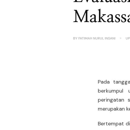
Makass
BY
FATIMAH NURUL INSANI
U
Pada tangga
berkumpul u
peringatan 
merupakan ke
Bertempat di