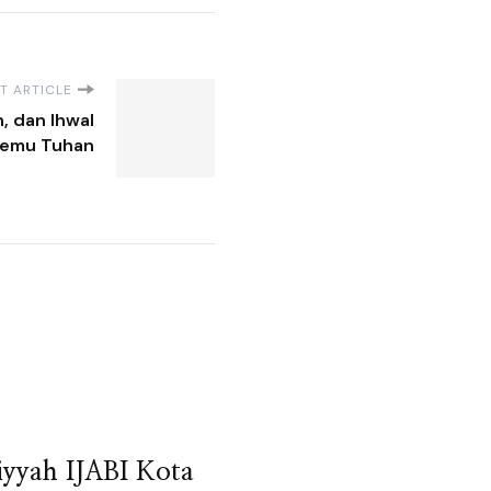
T ARTICLE
n, dan Ihwal
temu Tuhan
iyyah IJABI Kota