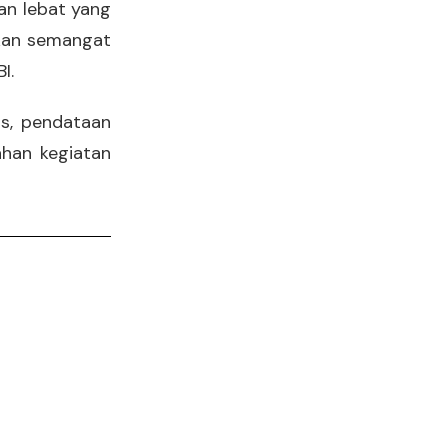
an lebat yang
tkan semangat
BI.
us, pendataan
han kegiatan