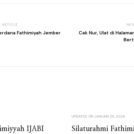
 ARTICLE
NEX
erdana Fathimiyah Jember
Cak Nur, Ulat di Halama
Ber
UPDATED ON
JANUARI 26, 2026
himiyyah IJABI
Silaturahmi Fathim