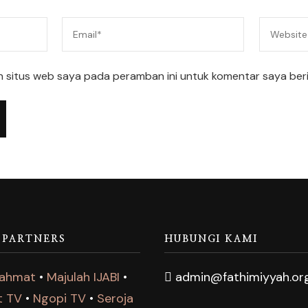
n situs web saya pada peramban ini untuk komentar saya ber
 PARTNERS
HUBUNGI KAMI
Rahmat
•
Majulah IJABI
•
admin@fathimiyyah.or
t TV
•
Ngopi TV
•
Seroja