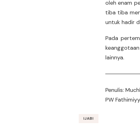
oleh enam pe
tiba tiba me
untuk hadir 
Pada pertemu
keanggotaan
lainnya.
Penulis: Much
PW Fathimiyya
IJABI