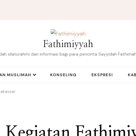
Fathimiyyah
ah silaturahmi dan informasi bagi para pencinta Sayyidah Fathimah
IAN MUSLIMAH
KONSELING
EKSPRESI
KAB
Makassar
i Kegiatan Fathimi