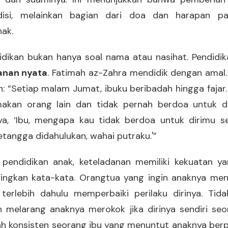
disi, melainkan bagian dari doa dan harapan p
nak.
dikan bukan hanya soal nama atau nasihat. Pendidikan
anan nyata
. Fatimah az-Zahra mendidik dengan amal. 
: “Setiap malam Jumat, ibuku beribadah hingga fajar.
kan orang lain dan tidak pernah berdoa untuk dir
ya, ‘Ibu, mengapa kau tidak berdoa untuk dirimu sen
etangga didahulukan, wahai putraku.'”
pendidikan anak, keteladanan memiliki kekuatan ya
ingkan kata-kata. Orangtua yang ingin anaknya menj
terlebih dahulu memperbaiki perilaku dirinya. Tid
 melarang anaknya merokok jika dirinya sendiri se
lah konsisten seorang ibu yang menuntut anaknya ber