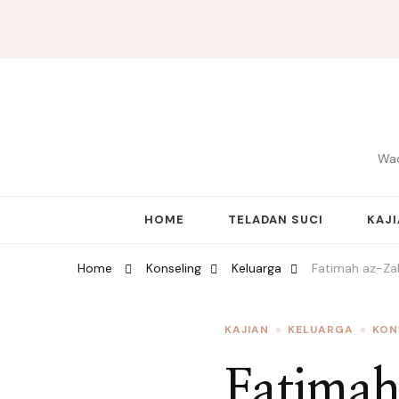
Wad
HOME
TELADAN SUCI
KAJ
Home
Konseling
Keluarga
Fatimah az-Zah
KAJIAN
KELUARGA
KON
Fatimah