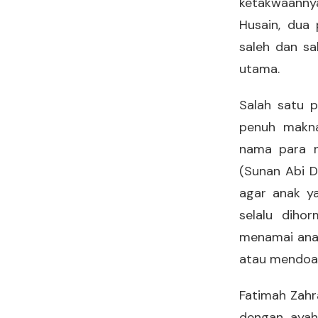
ketakwaanny
Husain, dua
saleh dan sa
utama.
Salah satu p
penuh makna
nama para n
(Sunan Abi D
agar anak y
selalu diho
menamai ana
atau mendoak
Fatimah Zahr
dengan ayah