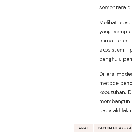
sementara dir
Melihat sos
yang sempurn
nama, dan 
ekosistem 
penghulu pe
Di era moder
metode pendi
kebutuhan. D
membangun sa
pada akhlak 
ANAK
FATHIMAH AZ-Z