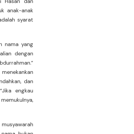
ti Hasan dan
uk anak-anak
adalah syarat
han nama yang
alian dengan
bdurrahman.”
ah menekankan
ndahkan, dan
“Jika engkau
 memukulnya,
as musyawarah
n nama bukan