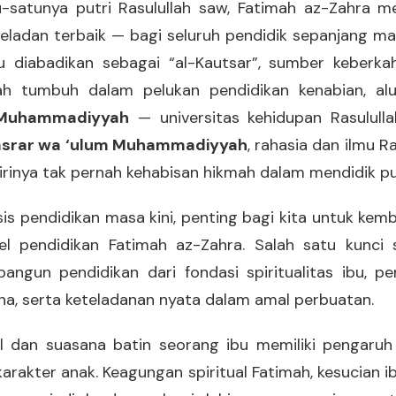
-satunya putri Rasulullah saw, Fatimah az-Zahra m
eladan terbaik — bagi seluruh pendidik sepanjang ma
au diabadikan sebagai “al-Kautsar”, sumber keberk
mah tumbuh dalam pelukan pendidikan kenabian, al
-Muhammadiyyah
— universitas kehidupan Rasululla
asrar wa ‘ulum Muhammadiyyah
, rahasia dan ilmu Ra
irinya tak pernah kehabisan hikmah dalam mendidik pu
sis pendidikan masa kini, penting bagi kita untuk kem
l pendidikan Fatimah az-Zahra. Salah satu kunci s
ngun pendidikan dari fondasi spiritualitas ibu, p
a, serta keteladanan nyata dalam amal perbuatan.
ual dan suasana batin seorang ibu memiliki pengaru
rakter anak. Keagungan spiritual Fatimah, kesucian i