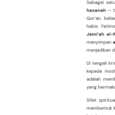
Sebagai satu
hasanah
— t
Qur’an, beli
habis. Fati
Jami’ah al
menyimpan
menjadikan d
Di tengah kri
kepada mode
adalah memba
yang bermakn
Sifat spirit
membentuk ka