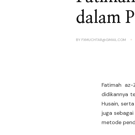
dalam P
BY
FXMUCHTAR@GMAIL.COM
Fatimah az-Z
didikannya t
Husain, serta
juga sebagai
metode pendi