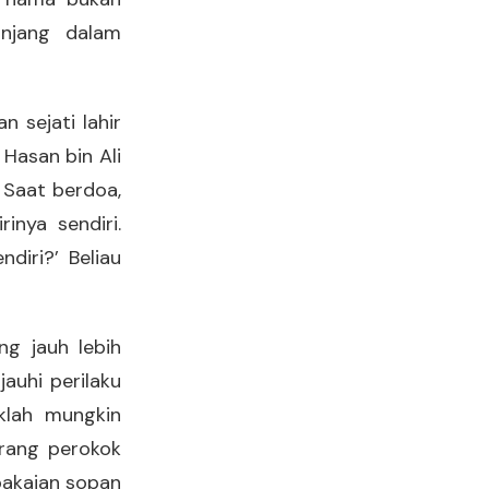
anjang dalam
 sejati lahir
Hasan bin Ali
 Saat berdoa,
inya sendiri.
diri?’ Beliau
ng jauh lebih
auhi perilaku
aklah mungkin
orang perokok
pakaian sopan