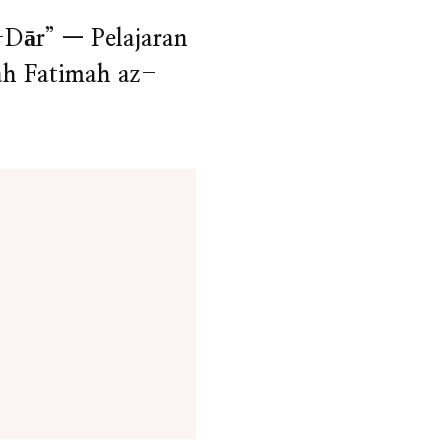
-Dār” — Pelajaran
ah Fatimah az-