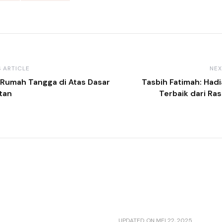
 ARTICLE
NEX
Rumah Tangga di Atas Dasar
Tasbih Fatimah: Hadi
tan
Terbaik dari Ras
UPDATED ON
MEI 22, 2025