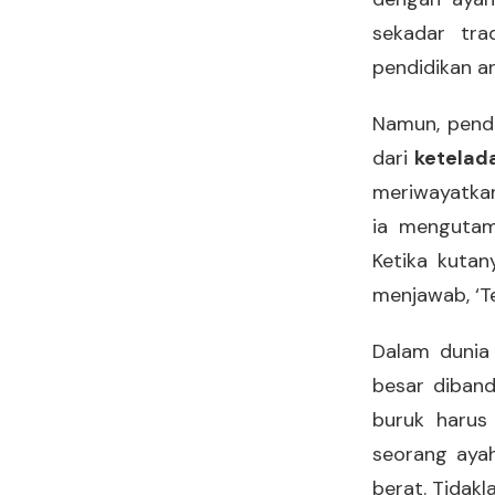
sekadar tra
pendidikan a
Namun, pendi
dari
ketelad
meriwayatkan
ia mengutama
Ketika kutan
menjawab, ‘T
Dalam dunia 
besar diband
buruk harus 
seorang ayah
berat. Tidak