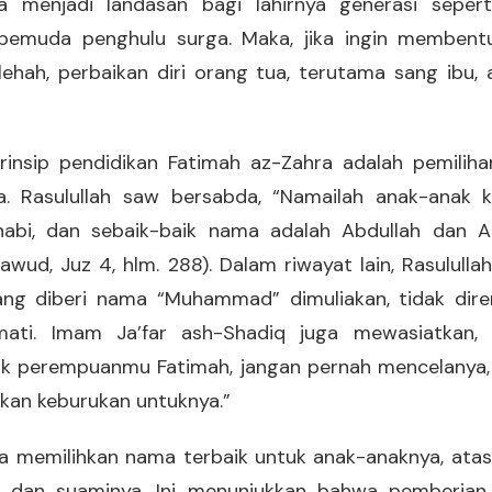
a menjadi landasan bagi lahirnya generasi seper
 pemuda penghulu surga. Maka, jika ingin membent
lehah, perbaikan diri orang tua, terutama sang ibu, 
rinsip pendidikan Fatimah az-Zahra adalah pemili
. Rasulullah saw bersabda, “Namailah anak-anak k
abi, dan sebaik-baik nama adalah Abdullah dan A
awud, Juz 4, hlm. 288). Dalam riwayat lain, Rasulull
ang diberi nama “Muhammad” dimuliakan, tidak dire
rmati. Imam Ja’far ash-Shadiq juga mewasiatkan, 
k perempuanmu Fatimah, jangan pernah mencelanya,
an keburukan untuknya.”
a memilihkan nama terbaik untuk anak-anaknya, at
 dan suaminya. Ini menunjukkan bahwa pemberia