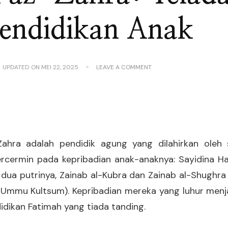
endidikan Anak
ON
UPDATED ON
MEI 22, 2025
LEAVE A COMMENT
FATIMAH
AZ-
ZAHRA:
TELADAN
SEJATI
DALAM
PENDIDIKAN
ANAK
ahra adalah pendidik agung yang dilahirkan oleh s
ercermin pada kepribadian anak-anaknya: Sayidina Ha
 dua putrinya, Zainab al-Kubra dan Zainab al-Shughra
 Ummu Kultsum). Kepribadian mereka yang luhur menja
dikan Fatimah yang tiada tanding.