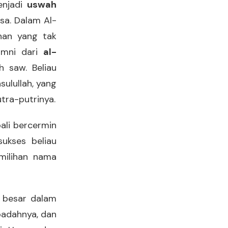
enjadi
uswah
sa. Dalam Al-
ahan yang tak
umni dari
al-
h saw. Beliau
sulullah, yang
tra-putrinya.
bali bercermin
ukses beliau
emilihan nama
h besar dalam
badahnya, dan