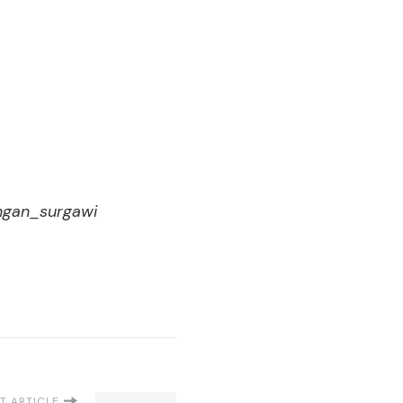
angan_surgawi
T ARTICLE