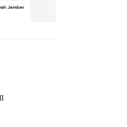
iyah Jember
I