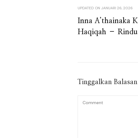
UPDATED ON
JANUARI 26, 2026
Inna A’thainaka 
Haqiqah – Rindu 
Tinggalkan Balasa