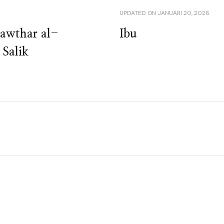
UPDATED ON
JANUARI 20, 2026
Kawthar al-
Ibu
Salik
n