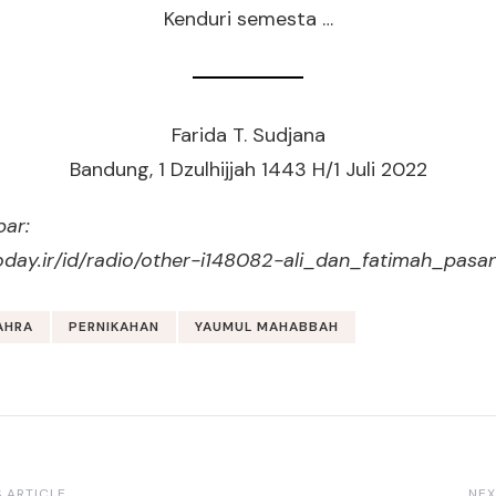
Kenduri semesta …
Farida T. Sudjana
Bandung, 1 Dzulhijjah 1443 H/1 Juli 2022
ar:
today.ir/id/radio/other-i148082-ali_dan_fatimah_pas
AHRA
PERNIKAHAN
YAUMUL MAHABBAH
 ARTICLE
NEX