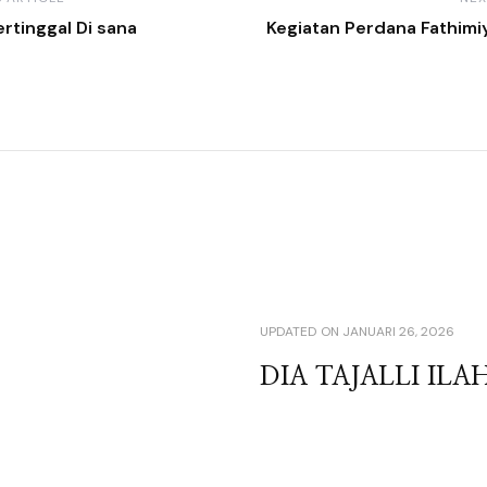
ertinggal Di sana
Kegiatan Perdana Fathim
UPDATED ON
JANUARI 26, 2026
DIA TAJALLI ILAH